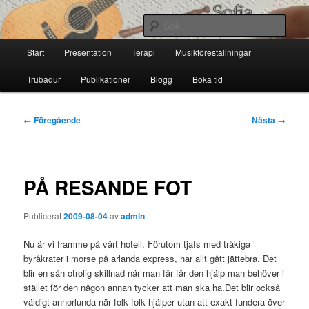
Hoppa
till
Sök
primärt
Huvudmeny
innehåll
Start
Presentation
Terapi
Musikföreställningar
Sofia Thoresdotter
Trubadur
Publikationer
Blogg
Boka tid
Inläggsnavigering
←
Föregående
Nästa
→
PÅ RESANDE FOT
Publicerat
2009-08-04
av
admin
Nu är vi framme på vårt hotell. Förutom tjafs med tråkiga
byråkrater i morse på arlanda express, har allt gått jättebra. Det
blir en sån otrolig skillnad när man får får den hjälp man behöver i
stället för den någon annan tycker att man ska ha.Det blir också
väldigt annorlunda när folk folk hjälper utan att exakt fundera över