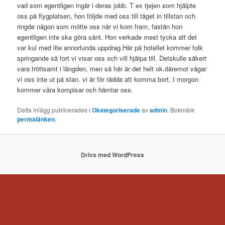
vad som egentligen ingår i deras jobb. T ex tjejen som hjälpte
oss på flygplatsen, hon följde med oss till tåget in tillstan och
ringde någon som mötte oss när vi kom fram, fastän hon
egentligen inte ska göra sånt. Hon verkade mest tycka att det
var kul med lite annorlunda uppdrag.Här på hotellet kommer folk
springande så fort vi visar oss och vill hjälpa till. Detskulle säkert
vara tröttsamt i längden, men så här är det helt ok.däremot vågar
vi oss inte ut på stan. vi är för rädda att komma bort. I morgon
kommer våra kompisar och hämtar oss.
Detta inlägg publicerades i
Okategoriserade
av
admin
. Bokmärk
permalänken
.
Drivs med WordPress