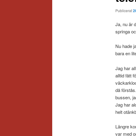
Publicerat
2
Ja, nu är 
springa oc
Nu hade ja
bara en li
Jag har al
alltid fåt
väckarkloc
då förstås
bussen, ja
Jag har al
helt otän
Längre kom 
var med om