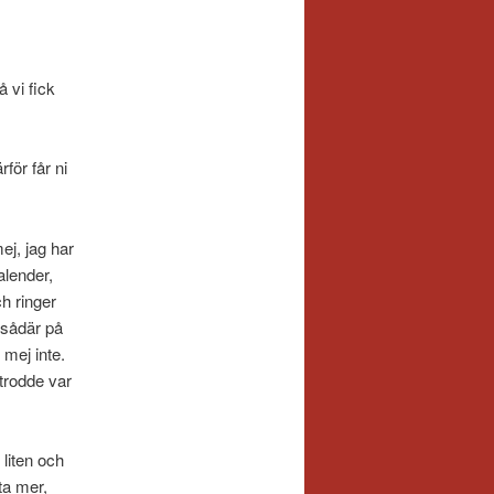
 vi fick
för får ni
ej, jag har
alender,
h ringer
 sådär på
 mej inte.
 trodde var
 liten och
ta mer,