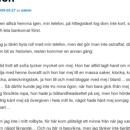
009-05-27
av
admin
den alltså hemma igen, min telefon, på hittegodset tog dom inte kort, så
h leta bankomat först.
g ju tänkt byta roll med min telefon, men det gör man inte ostraffat, där
ten bit av historien, resten kommer en annan gång:
ltid trott att sofia tycker mycket om mej. Hon har alltid tagit hand om m
t följa med henne överallt och hon har mej till en massa saker, klocka, k
ka, anteckningsbok, ja hon till och med bloggar med mej i bland… oc
… Så därför kunde jag inte tro mina ögon, när hon bara gick ifrån mej
g försökte ropa, hon hade ju blåtandheadsettet på sej, men hon hörde
drig känt mej så övergiven i hela mitt liv, något hade hänt mej somjag
kbart…
jag inte i mitt rollbyte, för här kom plötsligt ett minne från när jag var
 något liknande… Och nu blir ni besvikna, men jag tänker inte berät