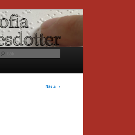
Sök
Nästa
→