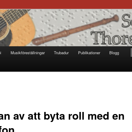
otter
i
Musikföreställningar
Trubadur
Publikationer
Blogg
n av att byta roll med en
fon