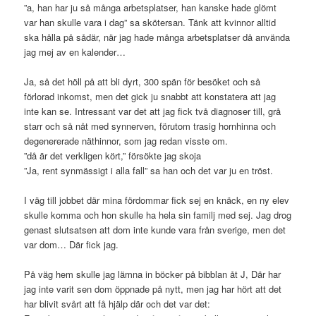
”a, han har ju så många arbetsplatser, han kanske hade glömt
var han skulle vara i dag” sa skötersan. Tänk att kvinnor alltid
ska hålla på sådär, när jag hade många arbetsplatser då använda
jag mej av en kalender…
Ja, så det höll på att bli dyrt, 300 spän för besöket och så
förlorad inkomst, men det gick ju snabbt att konstatera att jag
inte kan se. Intressant var det att jag fick två diagnoser till, grå
starr och så nåt med synnerven, förutom trasig hornhinna och
degenererade näthinnor, som jag redan visste om.
”då är det verkligen kört,” försökte jag skoja
”Ja, rent synmässigt i alla fall” sa han och det var ju en tröst.
I väg till jobbet där mina fördommar fick sej en knäck, en ny elev
skulle komma och hon skulle ha hela sin familj med sej. Jag drog
genast slutsatsen att dom inte kunde vara från sverige, men det
var dom… Där fick jag.
På väg hem skulle jag lämna in böcker på bibblan åt J, Där har
jag inte varit sen dom öppnade på nytt, men jag har hört att det
har blivit svårt att få hjälp där och det var det: