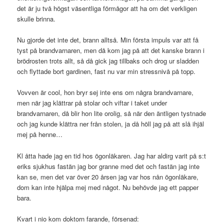
det är ju två högst väsentliga förmågor att ha om det verkligen
skulle brinna.
Nu gjorde det inte det, brann alltså. Min första impuls var att få
tyst på brandvarnaren, men då kom jag på att det kanske brann i
brödrosten trots allt, så då gick jag tillbaks och drog ur sladden
och flyttade bort gardinen, fast nu var min stressnivå på topp.
Vovven är cool, hon bryr sej inte ens om några brandvarnare,
men när jag klättrar på stolar och viftar i taket under
brandvarnaren, då blir hon lite orolig, så när den äntligen tystnade
och jag kunde klättra ner från stolen, ja då höll jag på att slå ihjäl
mej på henne…
Kl åtta hade jag en tid hos ögonläkaren. Jag har aldirg varit på s:t
eriks sjukhus fastän jag bor granne med det och fastän jag inte
kan se, men det var över 20 årsen jag var hos nån ögonläkare,
dom kan inte hjälpa mej med något. Nu behövde jag ett papper
bara.
Kvart i nio kom doktorn farande, försenad: