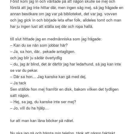
Först kom jag in och väntade på att någon skulle se mej och
förstå att jag inte hittar där, men ingen såg mej, så jag frågade en
annan besökare om jag var på biblioteket, det var jag. vovven
och jag gick in och började leta efter folk, alldeles tomt och man
har ju ingen lust att ställa sej där och ropa hallå.
till slut hittade jag en medmänniska som jag frågade:
– Kan du se nån som jobbar här?
– Ja, sa hon, där.. pekade antagligen.
och jag blir ju sådär övertydlig
– du, jag är blind, det är därför jag har ledarhund, så jag kan inte
se var du pekar.
– Där sa hon… Jag kanske kan gå med dej,
– Ja tack
Sen ställde hon mej framför en disk, bakom vilken det tydligen
satt någon.
– Hej, sa jag, du kanske inte ser mej?
– Jo, vill du ha hjälp…
tur att man kan låna böcker på nätet.
Nu ska jag gå och hämta min telefon, tänk att någon faktiskt