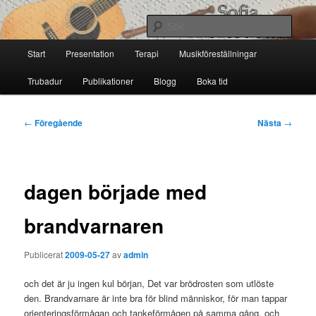
Hoppa
till
Sök
primärt
Huvudmeny
innehåll
Start
Presentation
Terapi
Musikföreställningar
Sofia Thoresdotter
Trubadur
Publikationer
Blogg
Boka tid
Inläggsnavigering
←
Föregående
Nästa
→
dagen började med
brandvarnaren
Publicerat
2009-05-27
av
admin
och det är ju ingen kul början, Det var brödrosten som utlöste
den. Brandvarnare är inte bra för blind människor, för man tappar
orienteringsförmågan och tankeförmågen på samma gång, och