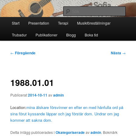
Hoppa
till
Sök
primärt
Huvudmeny
innehåll
Start
Presentation
Terapi
Musikföreställningar
Sofia Thoresdotter
Trubadur
Publikationer
Blogg
Boka tid
Inläggsnavigering
←
Föregående
Nästa
→
1988.01.01
Publicerat
2014-10-11
av
admin
Location:
mina älskare försvinner en efter en med hånfulla ord på
sina förut kyssande läppar och jag förstår dom. Undrar om jag
kommer att sakna dom.
Detta inlägg publicerades i
Okategoriserade
av
admin
. Bokmärk