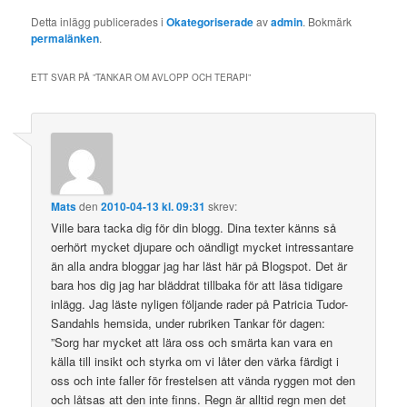
Detta inlägg publicerades i
Okategoriserade
av
admin
. Bokmärk
permalänken
.
ETT SVAR PÅ ”
TANKAR OM AVLOPP OCH TERAPI
”
Mats
den
2010-04-13 kl. 09:31
skrev:
Ville bara tacka dig för din blogg. Dina texter känns så
oerhört mycket djupare och oändligt mycket intressantare
än alla andra bloggar jag har läst här på Blogspot. Det är
bara hos dig jag har bläddrat tillbaka för att läsa tidigare
inlägg. Jag läste nyligen följande rader på Patricia Tudor-
Sandahls hemsida, under rubriken Tankar för dagen:
”Sorg har mycket att lära oss och smärta kan vara en
källa till insikt och styrka om vi låter den värka färdigt i
oss och inte faller för frestelsen att vända ryggen mot den
och låtsas att den inte finns. Regn är alltid regn men det