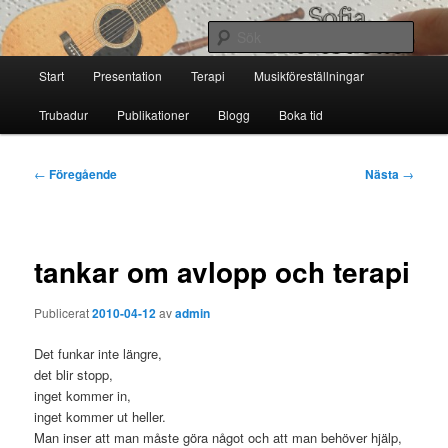
Hoppa
till
Sök
primärt
Huvudmeny
innehåll
Start
Presentation
Terapi
Musikföreställningar
Sofia Thoresdotter
Trubadur
Publikationer
Blogg
Boka tid
Inläggsnavigering
←
Föregående
Nästa
→
tankar om avlopp och terapi
Publicerat
2010-04-12
av
admin
Det funkar inte längre,
det blir stopp,
inget kommer in,
inget kommer ut heller.
Man inser att man måste göra något och att man behöver hjälp,