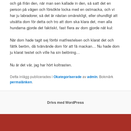
och gå ifrån den, när man sen kallade in den, så satt det en
person på vägen och försökte locka med en ostmacka, och vi
har ju labradorer, så det är nästan omänskligt, eller ohundligt att
utsätta dom för detta och tro att dom ska klara det, men alla
hundarna gjorde det faktiskt, fast flera av dom gjorde nåt kul:
När dom hade tagit sej förrbi matfrestelsen och klarat det och
fåttk beröm, då tvärvände dom för att få mackan… Nu hade dom
ju klarat testet och ville ha sin belöning…
Nu är det vår, jag har hört koltrasten.
Detta inlägg publicerades i
Okategoriserade
av
admin
. Bokmärk
permalänken
.
Drivs med WordPress