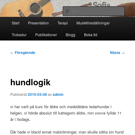
Hoppa
till
Sök
primärt
Huvudmeny
innehåll
Start
Presentation
Terapi
Musikföreställningar
Sofia Thoresdotter
Trubadur
Publikationer
Blogg
Boka tid
Inläggsnavigering
←
Föregående
Nästa
→
hundlogik
Publicerat
2010-03-08
av
admin
vi har varit på kurs för äldre och medelålders ledarhundar i
helgen. vi hörde absolut till kattegorin äldre, min vovve fyllde 11
år i tisdags.
Där hade vi bland annat matstörningar, man skulle sätta sin hund