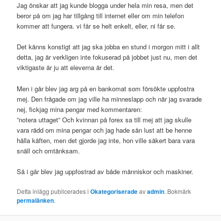
Jag önskar att jag kunde blogga under hela min resa, men det
beror på om jag har tillgång till internet eller om min telefon
kommer att fungera. vi får se helt enkelt, eller, ni får se.
Det känns konstigt att jag ska jobba en stund i morgon mitt i allt
detta, jag är verkligen inte fokuserad på jobbet just nu, men det
viktigaste är ju att eleverna är det.
Men i går blev jag arg på en bankomat som försökte uppfostra
mej. Den frågade om jag ville ha minneslapp och när jag svarade
nej, fickjag mina pengar med kommentaren:
”notera uttaget” Och kvinnan på forex sa till mej att jag skulle
vara rädd om mina pengar och jag hade sån lust att be henne
hålla käften, men det gjorde jag inte, hon ville säkert bara vara
snäll och omtänksam.
Så i går blev jag uppfostrad av både människor och maskiner.
Detta inlägg publicerades i
Okategoriserade
av
admin
. Bokmärk
permalänken
.