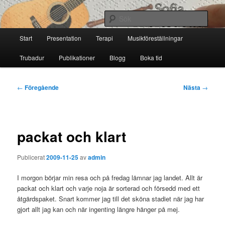
Hoppa
till
Sök
primärt
Huvudmeny
innehåll
Start
Presentation
Terapi
Musikföreställningar
Sofia Thoresdotter
Trubadur
Publikationer
Blogg
Boka tid
Inläggsnavigering
←
Föregående
Nästa
→
packat och klart
Publicerat
2009-11-25
av
admin
I morgon börjar min resa och på fredag lämnar jag landet. Allt är
packat och klart och varje noja är sorterad och försedd med ett
åtgärdspaket. Snart kommer jag till det sköna stadiet när jag har
gjort allt jag kan och när ingenting längre hänger på mej.