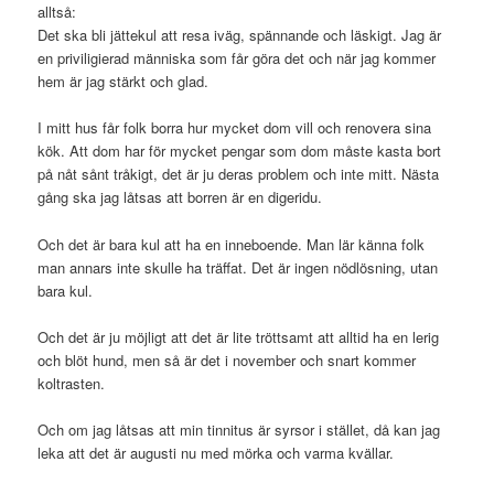
alltså:
Det ska bli jättekul att resa iväg, spännande och läskigt. Jag är
en priviligierad människa som får göra det och när jag kommer
hem är jag stärkt och glad.
I mitt hus får folk borra hur mycket dom vill och renovera sina
kök. Att dom har för mycket pengar som dom måste kasta bort
på nåt sånt tråkigt, det är ju deras problem och inte mitt. Nästa
gång ska jag låtsas att borren är en digeridu.
Och det är bara kul att ha en inneboende. Man lär känna folk
man annars inte skulle ha träffat. Det är ingen nödlösning, utan
bara kul.
Och det är ju möjligt att det är lite tröttsamt att alltid ha en lerig
och blöt hund, men så är det i november och snart kommer
koltrasten.
Och om jag låtsas att min tinnitus är syrsor i stället, då kan jag
leka att det är augusti nu med mörka och varma kvällar.