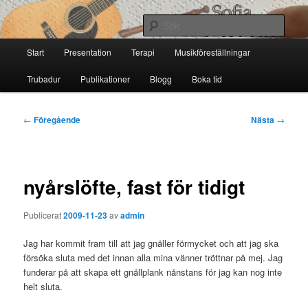
Hoppa
till
Sök
primärt
Huvudmeny
innehåll
Start
Presentation
Terapi
Musikföreställningar
Sofia Thoresdotter
Trubadur
Publikationer
Blogg
Boka tid
Inläggsnavigering
←
Föregående
Nästa
→
nyårslöfte, fast för tidigt
Publicerat
2009-11-23
av
admin
Jag har kommit fram till att jag gnäller förmycket och att jag ska
försöka sluta med det innan alla mina vänner tröttnar på mej. Jag
funderar på att skapa ett gnällplank nånstans för jag kan nog inte
helt sluta.