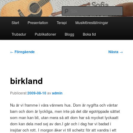
Hoppa
till
Sök
primärt
Huvudmeny
innehåll
Start
Presentation
Terapi
Musikföreställningar
Sofia Thoresdotter
Trubadur
Publikationer
Blogg
Boka tid
Inläggsnavigering
←
Föregående
Nästa
→
birkland
Publicerat
2009-08-10
av
admin
Nu är vi framme i våra vänners hus. Dom är nygifta och väntar
barn och dom är lyckliga, men inte på det där egotrippade sättet
som man kan bli, utan mera så att dom har så mycket lyckaatt
dom kan dela med sej av den.I går och i dag har vi badad i
insjöar och rott. I morgon åker vi till scheitz för att vandra i ett