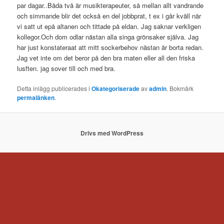
par dagar..Båda två är musikterapeuter, så mellan allt vandrande
och simmande blir det också en del jobbprat, t ex i går kväll när
vi satt ut epå altanen och tittade på eldan. Jag saknar verkligen
kollegor.Och dom odlar nästan alla singa grönsaker själva. Jag
har just konstateraat att mitt sockerbehov nästan är borta redan.
Jag vet inte om det beror på den bra maten eller all den friska
lusften. jag sover till och med bra.
Detta inlägg publicerades i
Okategoriserade
av
admin
. Bokmärk
permalänken
.
Drivs med WordPress