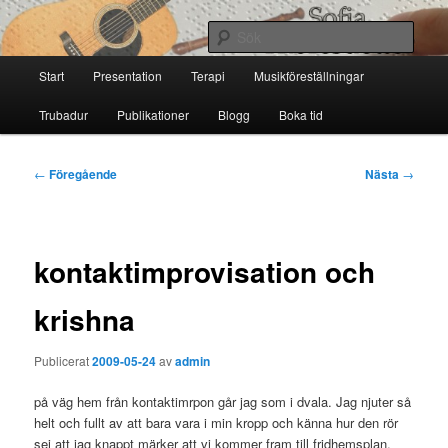
Hoppa
till
Sök
primärt
Huvudmeny
innehåll
Start
Presentation
Terapi
Musikföreställningar
Sofia Thoresdotter
Trubadur
Publikationer
Blogg
Boka tid
Inläggsnavigering
←
Föregående
Nästa
→
kontaktimprovisation och
krishna
Publicerat
2009-05-24
av
admin
på väg hem från kontaktimrpon går jag som i dvala. Jag njuter så
helt och fullt av att bara vara i min kropp och känna hur den rör
sej att jag knappt märker att vi kommer fram till fridhemsplan,