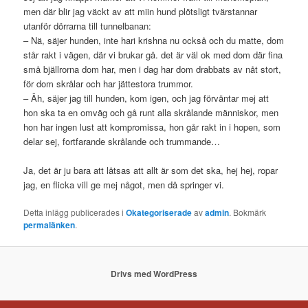
men där blir jag väckt av att miin hund plötsligt tvärstannar
utanför dörrarna till tunnelbanan:
– Nä, säjer hunden, inte hari krishna nu också och du matte, dom
står rakt i vägen, där vi brukar gå. det är väl ok med dom där fina
små bjällrorna dom har, men i dag har dom drabbats av nåt stort,
för dom skrålar och har jättestora trummor.
– Äh, säjer jag till hunden, kom igen, och jag förväntar mej att
hon ska ta en omväg och gå runt alla skrålande människor, men
hon har ingen lust att kompromissa, hon går rakt in i hopen, som
delar sej, fortfarande skrålande och trummande…
Ja, det är ju bara att låtsas att allt är som det ska, hej hej, ropar
jag, en flicka vill ge mej något, men då springer vi.
Detta inlägg publicerades i
Okategoriserade
av
admin
. Bokmärk
permalänken
.
Drivs med WordPress