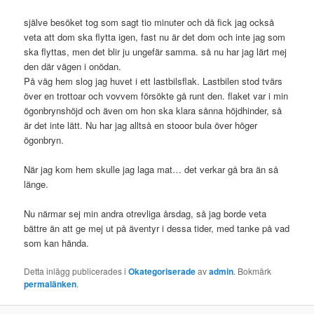
själve besöket tog som sagt tio minuter och då fick jag också
veta att dom ska flytta igen, fast nu är det dom och inte jag som
ska flyttas, men det blir ju ungefär samma. så nu har jag lärt mej
den där vägen i onödan.
På väg hem slog jag huvet i ett lastbilsflak. Lastbilen stod tvärs
över en trottoar och vovvem försökte gå runt den. flaket var i min
ögonbrynshöjd och även om hon ska klara sånna höjdhinder, så
är det inte lätt. Nu har jag alltså en stooor bula över höger
ögonbryn.
När jag kom hem skulle jag laga mat… det verkar gå bra än så
länge.
Nu närmar sej min andra otrevliga årsdag, så jag borde veta
bättre än att ge mej ut på äventyr i dessa tider, med tanke på vad
som kan hända.
Detta inlägg publicerades i
Okategoriserade
av
admin
. Bokmärk
permalänken
.