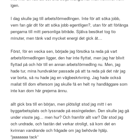
igen.
I dag skulle jag till arbetsförmedlingen. Inte för att söka jobb,
vem fan går dit för att söka jobb egentligen?, utan för att förlänga
pengarna till mitt personliga biträde. Själva besöket tog tio
minuter, men tänk vad mycket energi det gick åt…
Först, för en vecka sen, började jag försöka ta reda på vart
arbetsförmedlingen ligger, den har inte flyttat, men jag har blivit
flyttad på och hör till en annan arbetsförmedling nu. Men, jag
hade tur, mina hundvakter passade på att ta reda på det när jag
var borta, så nu hade jag en vägbeskrivning. Jag hade också
mailat till dom eftersom jag skulle få en helt ny handläggare som
inte kan dom här grejerna ännu.
allt gick bra till en början, men plötsligt stod jag mitt i en
byggarbetsplats och lyssnade på essingeleden. Den skulle jag gå
under visste jag… men hur? Och framför allt var? Där stod jag
och undrade, och fastän det verkar otroligt, så kom det en
kvinnan vandrande och frågade om jag behövde hjälp.
”jaaaaaaa tack”