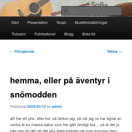
Hoppa
till
Sök
primärt
Huvudmeny
innehåll
Start
Presentation
Terapi
Musikföreställningar
Sofia Thoresdotter
Trubadur
Publikationer
Blogg
Boka tid
Inläggsnavigering
←
Föregående
Nästa
→
hemma, eller på äventyr i
snömodden
Publicerat
2009-03-12
av
admin
allt har ett pris, eller hur, så tänker jag, så när jag nu har ägnat en
vecka åt en massa saker som har gått otroligt bra… så är det ju
inte mer än rätt att det ska börja krångla när man kommer hem