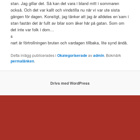
stan. Jag gillar det. Så kan det vara i bland mitt i sommaren
också. Och det var kallt och vindstilla nu när vi var ute sista
gången för dagen. Konstigt, jag tänker att jag är alldeles en´sam i
stan fastän det är fullt av bilar som åker här på gatan. Som om
det inte var folk i dom…
s
nart är förtrollningen bruten och vardagen tillbaka, lite synd ändå.
Detta inlägg publicerades i
Okategoriserade
av
admin
. Bokmärk
permalänken
.
Drivs med WordPress