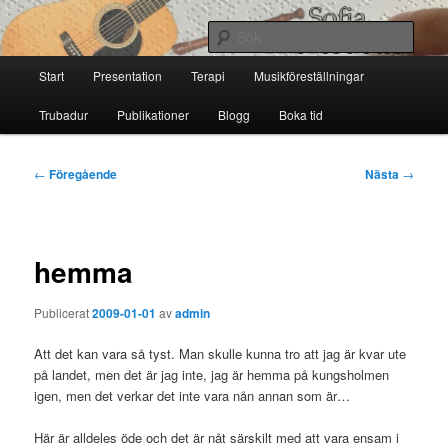
Hoppa
till
Sök
primärt
Huvudmeny
innehåll
Start
Presentation
Terapi
Musikföreställningar
Sofia Thoresdotter
Trubadur
Publikationer
Blogg
Boka tid
Inläggsnavigering
←
Föregående
Nästa
→
hemma
Publicerat
2009-01-01
av
admin
Att det kan vara så tyst. Man skulle kunna tro att jag är kvar ute
på landet, men det är jag inte, jag är hemma på kungsholmen
igen, men det verkar det inte vara nån annan som är…
Här är alldeles öde och det är nåt särskilt med att vara ensam i