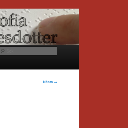
Sök
Nästa
→