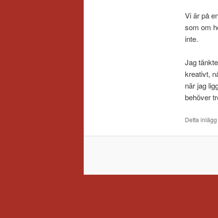
Vi är på e
som om hon
inte.
Jag tänkte
kreativt, 
när jag li
behöver tr
Detta inlägg