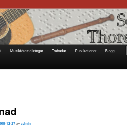
otter
i
Musikföreställningar
Trubadur
Publikationer
Blogg
tnad
008-12-27
av
admin