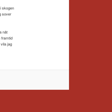
 i skogen
g sover
a nåt
 framtid
vila jag