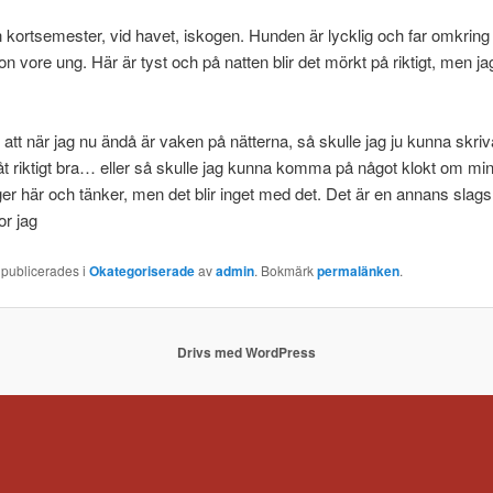
n kortsemester, vid havet, iskogen. Hunden är lycklig och far omkring
 vore ung. Här är tyst och på natten blir det mörkt på riktigt, men ja
 att när jag nu ändå är vaken på nätterna, så skulle jag ju kunna skriv
nåt riktigt bra… eller så skulle jag kunna komma på något klokt om min
gger här och tänker, men det blir inget med det. Det är en annans slags 
or jag
 publicerades i
Okategoriserade
av
admin
. Bokmärk
permalänken
.
Drivs med WordPress