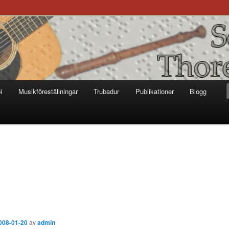
otter
i
Musikföreställningar
Trubadur
Publikationer
Blogg
008-01-20
av
admin