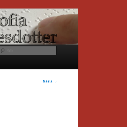
Sök
Nästa
→