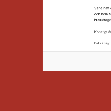
Varje natt
och hela ti
huvudtaget
Konstigt ä
Detta inlägg