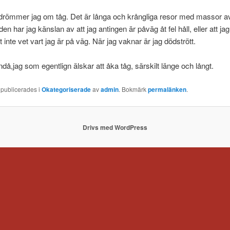
 drömmer jag om tåg. Det är långa och krångliga resor med massor a
den har jag känslan av att jag antingen är påväg åt fel håll, eller att ja
 inte vet vart jag är på väg. När jag vaknar är jag dödstrött.
ndå,jag som egentlign älskar att åka tåg, särskilt länge och långt.
 publicerades i
Okategoriserade
av
admin
. Bokmärk
permalänken
.
Drivs med WordPress