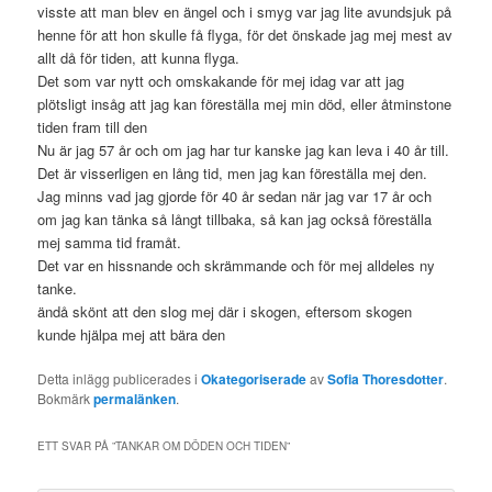
visste att man blev en ängel och i smyg var jag lite avundsjuk på
henne för att hon skulle få flyga, för det önskade jag mej mest av
allt då för tiden, att kunna flyga.
Det som var nytt och omskakande för mej idag var att jag
plötsligt insåg att jag kan föreställa mej min död, eller åtminstone
tiden fram till den
Nu är jag 57 år och om jag har tur kanske jag kan leva i 40 år till.
Det är visserligen en lång tid, men jag kan föreställa mej den.
Jag minns vad jag gjorde för 40 år sedan när jag var 17 år och
om jag kan tänka så långt tillbaka, så kan jag också föreställa
mej samma tid framåt.
Det var en hissnande och skrämmande och för mej alldeles ny
tanke.
ändå skönt att den slog mej där i skogen, eftersom skogen
kunde hjälpa mej att bära den
Detta inlägg publicerades i
Okategoriserade
av
Sofia Thoresdotter
.
Bokmärk
permalänken
.
ETT SVAR PÅ ”
TANKAR OM DÖDEN OCH TIDEN
”