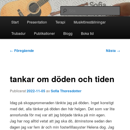
Hoppa
till
Sök
primärt
Huvudmeny
innehåll
Start
Presentation
Terapi
Musikföreställningar
Sofia Thoresdotter
Trubadur
Publikationer
Blogg
Boka tid
Inläggsnavigering
←
Föregående
Nästa
→
tankar om döden och tiden
Publicerat
2022-11-05
av
Sofia Thoresdotter
Idag på skogspromenaden tänkte jag på döden. Inget konstigt
med det, alla tänker på döden den här helgen. Det som var lite
annorlunda för mej var att jag började tänka på min egen.
Jag har nog alltid vetat att jag ska dö, åtminstone sedan den
dagen jag var fem år och min fosterlillasyster Helena dog. Jag