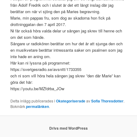
från Adolf Fredrik och i slutet är det ett långt inslag där jag
berättar om när vi sjöng den på Maries begravning.
Marie, min pappas fru, som dog av skadorna hon fick på
drottninggatan den 7 april 2017.
Ni får också höra valda delar ur sången jag skrev till henne och
om det som hände.
Sångare ur radiokören berättar om hur det är att sjunga den och
en musikvetare berättar intressanta saker om psalmen som jag
inte hade en aning om.
Här kan ni lyssna på programmet:
https://sverigesradio.se/avsnitt/1733355
och ni som vill höra hela sången jag skrev ”den där Marie” kan
göra det här:
https://youtu.be/MZfdrba_JOw
Detta inlägg publicerades i
Okategoriserade
av
Sofia Thoresdotter
.
Bokmärk
permalänken
.
Drivs med WordPress