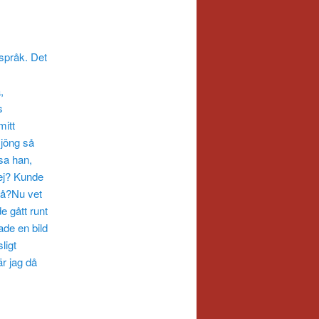
språk. Det
,
s
mitt
sjöng så
 sa han,
mej? Kunde
tå?Nu vet
e gått runt
sade en bild
ligt
är jag då