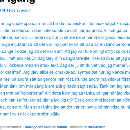
014-11-03
av
admin
är jag växte upp sa man att blinda människor inte hade något kropps
 inte ha eftersom dom inte kunde se och härma andra.Vi fick gå på
åkskurser där vi lärde oss hur vi skulle se ut när vi var glada, ledsna
 arga etc.Man sa att det var mycket svårt att läsa av en blind person
Länge trodde jag att det var sant. Att jag var fullkomligt uttryckslös i 
k, i mitt ansikte.En dag blev min sånglärare lite irriterad över att jag 
är vi jobbade med en stark text.”Jag ser ju att du vet vad jag menar”,
ör det inte!”.Jag blev alldeles omskakad, syntes det hur jag kände 
ka mej på andra sätt än genom min röst. Kunde andra människor förs
. Men tänk om min sånglärare aldrig hade sagt sådär. Tänk om jag had
och trott på ”experterna”.Allt detta kom jag att tänka på igår när jag vi
 och han sa:”du ser så himla lycklig ut?”Det gjorde mej ledsen att plöts
ta, och arg. Men sen tänkte jag att det var en nyttig påminnelse nu n
nar i den där expertrollen själv.
 publicerades i
Okategoriserade
av
admin
. Bokmärk
permalänken
.