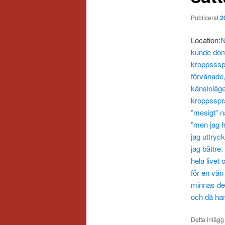
Publicerat
2
Location:
N
kunde dom
kroppssspr
förvånade,
känsloläge.
kroppssprå
”mesigt” n
”men jag h
jag uttryc
jag bättre
hela livet 
för en vän
minnas det
och då ham
Detta inlägg