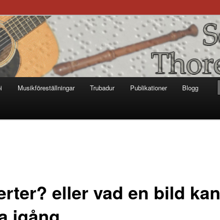
otter
i
Musikföreställningar
Trubadur
Publikationer
Blogg
rter? eller vad en bild ka
ta igång