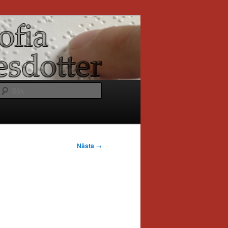
Sök
Nästa
→
n