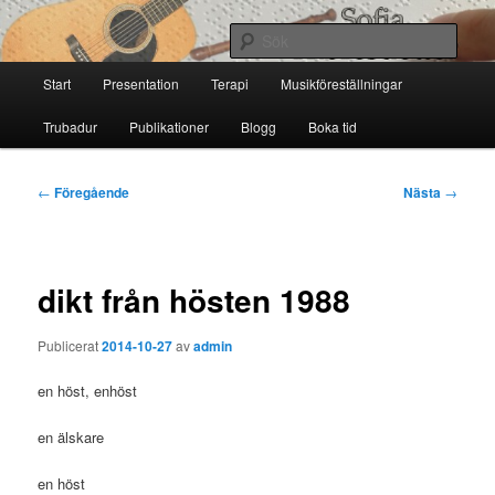
Hoppa
till
Sök
primärt
Huvudmeny
innehåll
Start
Presentation
Terapi
Musikföreställningar
Sofia Thoresdotter
Trubadur
Publikationer
Blogg
Boka tid
Inläggsnavigering
←
Föregående
Nästa
→
dikt från hösten 1988
Publicerat
2014-10-27
av
admin
en höst, enhöst
en älskare
en höst