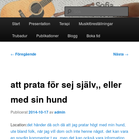
Hoppa
till
Sök
primärt
Huvudmeny
innehåll
Start
Presentation
Terapi
Musikföreställningar
Sofia Thoresdotter
Trubadur
Publikationer
Blogg
Boka tid
Inläggsnavigering
←
Föregående
Nästa
→
att prata för sej själv,, eller
med sin hund
Publicerat
2014-10-17
av
admin
Location:
det händer då och då att jag pratar högt med min hund,
ute bland folk, när jag vill dom och inte henne något. det kan vara
en spydig kommentar t ex, men det kan också vara information