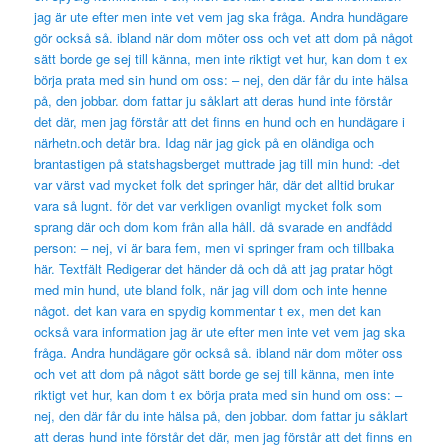
jag är ute efter men inte vet vem jag ska fråga. Andra hundägare
gör också så. ibland när dom möter oss och vet att dom på något
sätt borde ge sej till känna, men inte riktigt vet hur, kan dom t ex
börja prata med sin hund om oss: – nej, den där får du inte hälsa
på, den jobbar. dom fattar ju såklart att deras hund inte förstår
det där, men jag förstår att det finns en hund och en hundägare i
närhetn.och detär bra. Idag när jag gick på en oländiga och
brantastigen på statshagsberget muttrade jag till min hund: -det
var värst vad mycket folk det springer här, där det alltid brukar
vara så lugnt. för det var verkligen ovanligt mycket folk som
sprang där och dom kom från alla håll. då svarade en andfådd
person: – nej, vi är bara fem, men vi springer fram och tillbaka
här. Textfält Redigerar det händer då och då att jag pratar högt
med min hund, ute bland folk, när jag vill dom och inte henne
något. det kan vara en spydig kommentar t ex, men det kan
också vara information jag är ute efter men inte vet vem jag ska
fråga. Andra hundägare gör också så. ibland när dom möter oss
och vet att dom på något sätt borde ge sej till känna, men inte
riktigt vet hur, kan dom t ex börja prata med sin hund om oss: –
nej, den där får du inte hälsa på, den jobbar. dom fattar ju såklart
att deras hund inte förstår det där, men jag förstår att det finns en