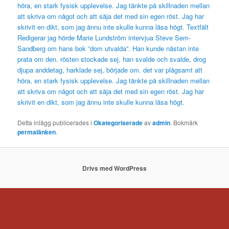
höra, en stark fysisk upplevelse. Jag tänkte på skillnaden mellan
att skriva om något och att säja det med sin egen röst. Jag har
skrivit en dikt, som jag ännu inte skulle kunna läsa högt. Textfält
Redigerar jag hörde Marie Lundström intervjua Steve Sem-
Sandberg om hans bok ”dom utvalda”. Han kunde nästan inte
prata om den. rösten stockade sej, han svalde och svalde, drog
djupa anddetag, harklade sej, började om. det var plågsamt att
höra, en stark fysisk upplevelse. Jag tänkte på skillnaden mellan
att skriva om något och att säja det med sin egen röst. Jag har
skrivit en dikt, som jag ännu inte skulle kunna läsa högt.
Detta inlägg publicerades i
Okategoriserade
av
admin
. Bokmärk
permalänken
.
Drivs med WordPress