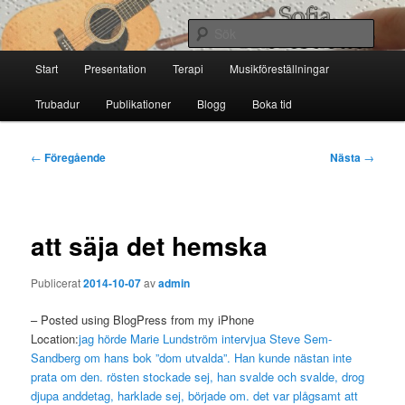
Hoppa
till
Sök
primärt
Huvudmeny
innehåll
Start
Presentation
Terapi
Musikföreställningar
Sofia Thoresdotter
Trubadur
Publikationer
Blogg
Boka tid
Inläggsnavigering
←
Föregående
Nästa
→
att säja det hemska
Publicerat
2014-10-07
av
admin
– Posted using BlogPress from my iPhone
Location:
jag hörde Marie Lundström intervjua Steve Sem-
Sandberg om hans bok ”dom utvalda”. Han kunde nästan inte
prata om den. rösten stockade sej, han svalde och svalde, drog
djupa anddetag, harklade sej, började om. det var plågsamt att