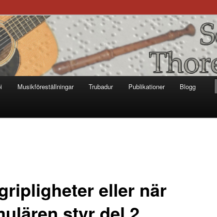
otter
i
Musikföreställningar
Trubadur
Publikationer
Blogg
ripligheter eller när
ulären styr del 2