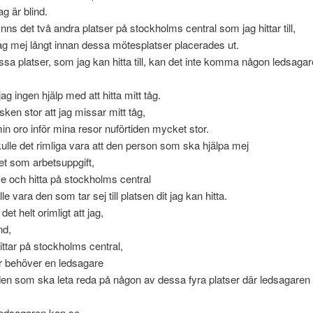
g är blind.
nns det två andra platser på stockholms central som jag hittar till,
jag mej långt innan dessa mötesplatser placerades ut.
essa platser, som jag kan hitta till, kan det inte komma någon ledsaga
jag ingen hjälp med att hitta mitt tåg.
isken stor att jag missar mitt tåg,
min oro inför mina resor nuförtiden mycket stor.
ulle det rimliga vara att den person som ska hjälpa mej
t som arbetsuppgift,
 och hitta på stockholms central
e vara den som tar sej till platsen dit jag kan hitta.
det helt orimligt att jag,
nd,
ittar på stockholms central,
r behöver en ledsagare
en som ska leta reda på någon av dessa fyra platser där ledsagaren
ledsagaren kan se,