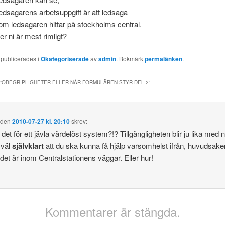
edsagarens arbetsuppgift är att ledsaga
om ledsagaren hittar på stockholms central.
er ni är mest rimligt?
 publicerades i
Okategoriserade
av
admin
. Bokmärk
permalänken
.
”
OBEGRIPLIGHETER ELLER NÄR FORMULÄREN STYR DEL 2
”
den
2010-07-27 kl. 20:10
skrev:
det för ett jävla värdelöst system?!? Tillgängligheten blir ju lika med n
 väl
självklart
att du ska kunna få hjälp varsomhelst ifrån, huvudsake
t det är inom Centralstationens väggar. Eller hur!
Kommentarer är stängda.