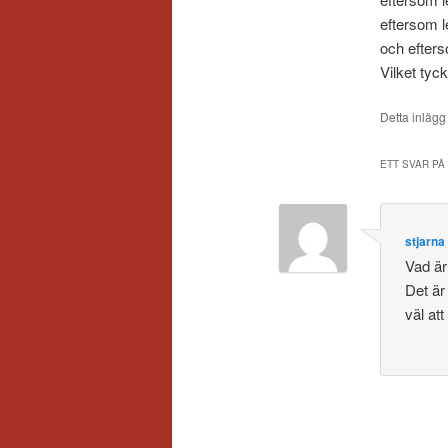
eftersom l
och efters
Vilket tyck
Detta inlägg
ETT SVAR PÅ 
stjarna
Vad är 
Det är
väl at