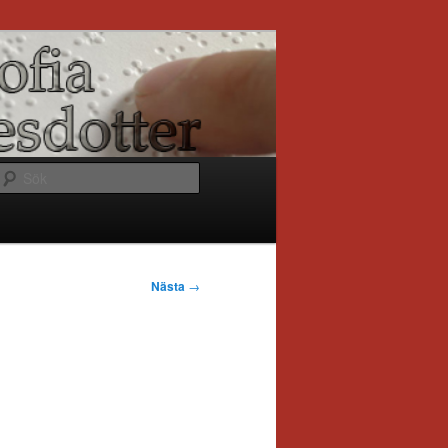
Sök
Nästa
→