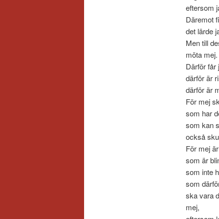
eftersom ja
Däremot fi
det lärde 
Men till d
möta mej.
Därför får 
därför är r
därför är 
För mej sk
som har de
som kan se
också skull
För mej är 
som är bli
som inte h
som därfö
ska vara d
mej,
eftersom 