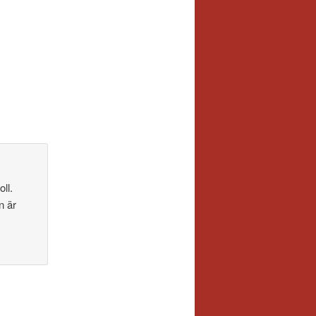
oll.
n är