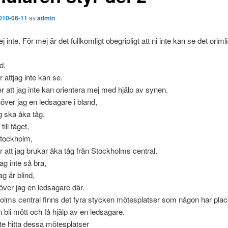
010-06-11
av
admin
 inte. För mej är det fullkomligt obegripligt att ni inte kan se det orimli
d.
 attjag inte kan se.
r att jag inte kan orientera mej med hjälp av synen.
över jag en ledsagare i bland,
ag ska åka tåg,
 till tåget,
stockholm,
r att jag brukar åka tåg från Stockholms central.
jag inte så bra,
g är blind,
över jag en ledsagare där.
lms central finns det fyra stycken mötesplatser som någon har place
n bli mött och få hjälp av en ledsagare.
te hitta dessa mötesplatser