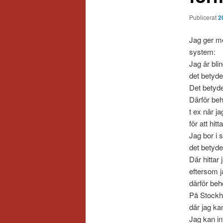
Publicerat
2
Jag ger mej
system:
Jag är blin
det betyder
Det betyde
Därför beh
t ex när j
för att hitta
Jag bor i 
det betyde
Där hittar 
eftersom ja
därför beh
På Stockho
där jag ka
Jag kan in