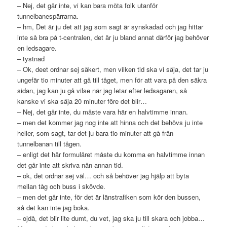
– Nej, det går inte, vi kan bara möta folk utanför
tunnelbanespärrarna.
– hm, Det är ju det att jag som sagt är synskadad och jag hittar
inte så bra på t-centralen, det är ju bland annat därför jag behöver
en ledsagare.
– tystnad
– Ok, deet ordnar sej säkert, men vilken tid ska vi säja, det tar ju
ungefär tio minuter att gå till tåget, men för att vara på den säkra
sidan, jag kan ju gå vilse när jag letar efter ledsagaren, så
kanske vi ska säja 20 minuter före det blir…
– Nej, det går inte, du måste vara här en halvtimme innan.
– men det kommer jag nog inte att hinna och det behövs ju inte
heller, som sagt, tar det ju bara tio minuter att gå från
tunnelbanan till tågen.
– enligt det här formuläret måste du komma en halvtimme innan
det går inte att skriva nån annan tid.
– ok, det ordnar sej väl… och så behöver jag hjälp att byta
mellan tåg och buss i skövde.
– men det går inte, för det är länstrafiken som kör den bussen,
så det kan inte jag boka.
– ojdå, det blir lite dumt, du vet, jag ska ju till skara och jobba…