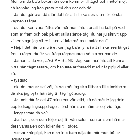
Men om du bara bokar nån som kommer tilltåget och möter mej,
så kanske jag kan prata med den där och då.
– Ja, det går bra, då står det här att ni ska ses utan för första
vagnen i tåget.
– du, det kan vara jättesvårt när man inte ser att ha koll på vad
som är fram och bak på ett stillastånde tåg, du har ju skrivit upp
vilken vagn jag sitter i, kan vi inte mötas utanför den?
– Nej, i det här formuläret kan jag bara fylla i att ni ska ses längst
fram i tåget, du får väl fråga tågmästaren så hjälper han dej.
– Jamen… du vet, JAG ÄR BLIND! Jag kommer inte att kunna
hitta nån tågmästare, om han inte är försedd med nåt pipljud eller
så.
– tystnad
– ok, det ordnar sej väl, ja sen när jag ska tillbaks till stockholm,
då ska jag byta från tåg till tåg i göteborg.
– Ja, och där är det 47 minuters väntetid, så då måste jag dela
upp ledsagningsuppdraget, först nån som hämtar dej vid tåget,
– längst fram då va?
– Just det, och som följer dej till väntsalen, sen en som hämtar
dej i väntsalen och följer dej till tåget.
– verkar krångligt, kan man inte bara säja det när man träffar
ledsagaren.