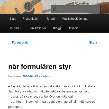
Hoppa
till
Sök
primärt
Huvudmeny
innehåll
Start
Presentation
Terapi
Musikföreställningar
Sofia Thoresdotter
Trubadur
Publikationer
Blogg
Boka tid
Inläggsnavigering
←
Föregående
Nästa
→
när formulären styr
Publicerat
2010-04-15
av
admin
– Hej sJ, det är såhär att jag ska åka från stockholm till skara.
Jag är synskadad och skulle behöva lite ledsagningshjälp.
– Jaha, då ska vi se, var behöver du hjälp då?
– Ja, först i Stockholm, på t-centralen, jag vill bli mött nere på
perongen…