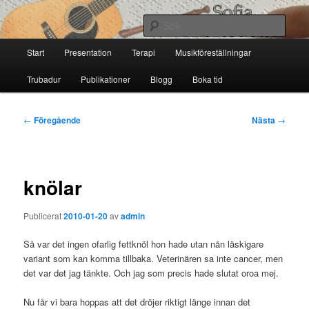
Hoppa
till
Sök
primärt
Huvudmeny
innehåll
Start
Presentation
Terapi
Musikföreställningar
Sofia Thoresdotter
Trubadur
Publikationer
Blogg
Boka tid
Inläggsnavigering
←
Föregående
Nästa
→
knölar
Publicerat
2010-01-20
av
admin
Så var det ingen ofarlig fettknöl hon hade utan nån läskigare
variant som kan komma tillbaka. Veterinären sa inte cancer, men
det var det jag tänkte. Och jag som precis hade slutat oroa mej.
Nu får vi bara hoppas att det dröjer riktigt länge innan det