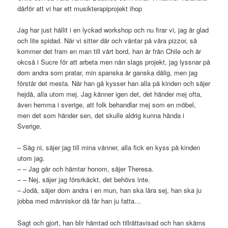
därför att vi har ett musikterapiprojekt ihop
Jag har just hållit i en lyckad workshop och nu firar vi, jag är glad
och lite spidad. När vi sitter där och väntar på våra pizzor, så
kommer det fram en man till vårt bord, han är från Chile och är
okcså i Sucre för att arbeta men nån slags projekt, jag lyssnar på
dom andra som pratar, min spanska är ganska dålig, men jag
förstår det mesta. När han gå kysser han alla på kinden och säjer
hejdå, alla utom mej. Jag känner igen det, det händer mej ofta,
även hemma i sverige, att folk behandlar mej som en möbel,
men det som händer sen, det skulle aldrig kunna hända i
Sverige.
– Såg ni, säjer jag till mina vänner, alla fick en kyss på kinden
utom jag.
– – Jag går och hämtar honom, säjer Theresa.
– – Nej, säjer jag försrkäckt, det behövs inte.
– Jodå, säjer dom andra i en mun, han ska lära sej, han ska ju
jobba med människor då får han ju fatta…
Sagt och gjort, han blir hämtad och tillrättavisad och han skäms