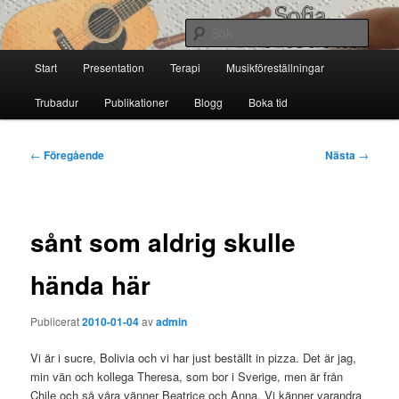
Hoppa
till
Sök
primärt
Huvudmeny
innehåll
Start
Presentation
Terapi
Musikföreställningar
Sofia Thoresdotter
Trubadur
Publikationer
Blogg
Boka tid
Inläggsnavigering
←
Föregående
Nästa
→
sånt som aldrig skulle
hända här
Publicerat
2010-01-04
av
admin
Vi är i sucre, Bolivia och vi har just beställt in pizza. Det är jag,
min vän och kollega Theresa, som bor i Sverige, men är från
Chile och så våra vänner Beatrice och Anna. Vi känner varandra