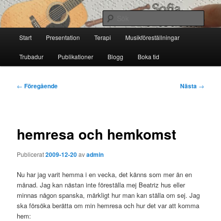
Hoppa
till
Sök
primärt
Huvudmeny
innehåll
Start
Presentation
Terapi
Musikföreställningar
Sofia Thoresdotter
Trubadur
Publikationer
Blogg
Boka tid
Inläggsnavigering
←
Föregående
Nästa
→
hemresa och hemkomst
Publicerat
2009-12-20
av
admin
Nu har jag varit hemma i en vecka, det känns som mer än en
månad. Jag kan nästan inte föreställa mej Beatriz hus eller
minnas någon spanska, märkligt hur man kan ställa om sej. Jag
ska försöka berätta om min hemresa och hur det var att komma
hem: