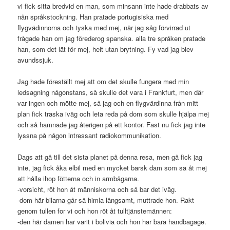
vi fick sitta bredvid en man, som minsann inte hade drabbats av
nån språkstockning. Han pratade portugisiska med
flygvädinnorna och tyska med mej, när jag såg förvirrad ut
frågade han om jag förederog spanska. alla tre språken pratade
han, som det lät för mej, helt utan brytning. Fy vad jag blev
avundssjuk.
Jag hade föreställt mej att om det skulle fungera med min
ledsagning någonstans, så skulle det vara i Frankfurt, men där
var ingen och mötte mej, så jag och en flygvärdinna från mitt
plan fick traska iväg och leta reda på dom som skulle hjälpa mej
och så hamnade jag återigen på ett kontor. Fast nu fick jag inte
lyssna på någon intressant radiokommunikation.
Dags att gå till det sista planet på denna resa, men gå fick jag
inte, jag fick åka elbil med en mycket barsk dam som sa åt mej
att hålla ihop fötterna och in armbågarna.
-vorsicht, röt hon åt människorna och så bar det iväg.
-dom här bilarna går så himla långsamt, muttrade hon. Rakt
genom tullen for vi och hon röt åt tulltjänstemännen:
-den här damen har varit i bolivia och hon har bara handbagage.