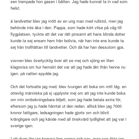
sen trampade hon gasen i båtten. Jag hade kunnat ta in vad som
helst.
å landvetter blev jag mött av en ung man med rullstol, men jag
behövde inte åka i den. Pappa, som hade kört vilse på väg till
flygplatsen, tyckte att det var rätt pinsamt att hans blinda dotter
kunde ta sej ensam hem från bolivia, när han inte ens kunde ta
sej från trollhättan till landvetter. Och då har han dessutom gps.
vovven blev överlycklig över att se mej och sjöng en liten
klagovisa om hur hemskt det var att jag hade åkt ifrån henne nu
igen. på natten spydde jag.
Och det fortsatte jag med, blev tvungen att boka om mitt tåg. en
otrevlig människa på sj upplyste mej om att jag inte kunde boka
om min ombokningsbara biljett, som jag hade betala extra för,
eftersom jag ju hade hämtat ut den redan. alltså blev jag 7000
kronor fattigare, ledsagningen hade gjorts om och blivit
krångligare och jag kände med all önskvärd tydlighet att jag var i
sverige igen.
I ett dygn låg jag hemma hos pappa och sov, men sen åkte jag