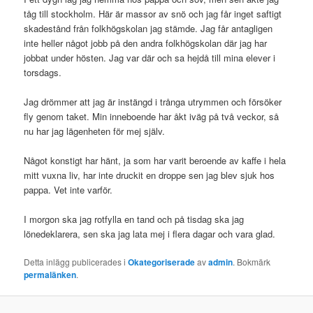
tåg till stockholm. Här är massor av snö och jag får inget saftigt
skadestånd från folkhögskolan jag stämde. Jag får antagligen
inte heller något jobb på den andra folkhögskolan där jag har
jobbat under hösten. Jag var där och sa hejdå till mina elever i
torsdags.
Jag drömmer att jag är instängd i trånga utrymmen och försöker
fly genom taket. Min inneboende har åkt iväg på två veckor, så
nu har jag lägenheten för mej själv.
Något konstigt har hänt, ja som har varit beroende av kaffe i hela
mitt vuxna liv, har inte druckit en droppe sen jag blev sjuk hos
pappa. Vet inte varför.
I morgon ska jag rotfylla en tand och på tisdag ska jag
lönedeklarera, sen ska jag lata mej i flera dagar och vara glad.
Detta inlägg publicerades i
Okategoriserade
av
admin
. Bokmärk
permalänken
.