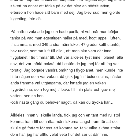
säkert ha annat att tänka på av det blev en nödsituation,
eftersom hon hade sitt barn med sej. Jag blev sur, men gjorde
ingenting, inte då.
På natten vaknade jag och hade panik, ni vet, när man börjar
tänka på vad man egentligen håller på med, högt uppe i luften,
tillsammans med 349 andra människor, 47 grader kallt utanför,
hav under, samma luft till alla , att man ska vara där inne i
flygplanet i tio timmar till. Det var alldeles tyst inne i planet, alla
sov, det var mörkt också. då bestämde jag mej för att jag var
törstig. Jag började vandra omkring i flygplanet, men kunde inte
hitta någon som var vaken. då gick jag in i buisnesclas, nästan
ända framme vid utgångarna, där hittade jag en vaken
flygvärdinna, som tog mej tillbaks till min plats och gav mej
vatten. sen sa hon:
-och nästa gång du behöver något, då kan du trycka här…
Alldeles innan vi skulle landa, fick jag och en tant med rullstol
komma fram till dom rika människorna längst fram för att det
skulle gå fortare för oss att komma av. tänk vilka sköna stolar
dom har, jag har alltid velat veta hur det ser ut där inne.