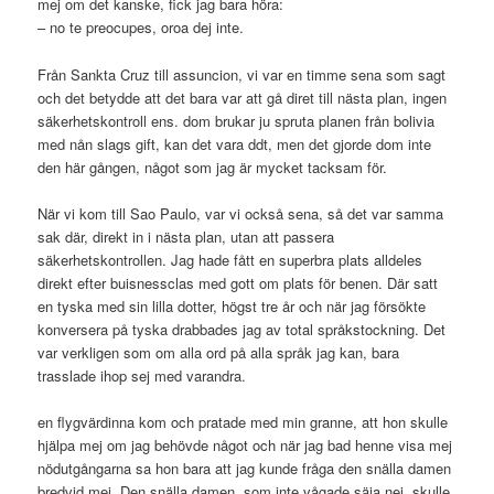
mej om det kanske, fick jag bara höra:
– no te preocupes, oroa dej inte.
Från Sankta Cruz till assuncion, vi var en timme sena som sagt
och det betydde att det bara var att gå diret till nästa plan, ingen
säkerhetskontroll ens. dom brukar ju spruta planen från bolivia
med nån slags gift, kan det vara ddt, men det gjorde dom inte
den här gången, något som jag är mycket tacksam för.
När vi kom till Sao Paulo, var vi också sena, så det var samma
sak där, direkt in i nästa plan, utan att passera
säkerhetskontrollen. Jag hade fått en superbra plats alldeles
direkt efter buisnessclas med gott om plats för benen. Där satt
en tyska med sin lilla dotter, högst tre år och när jag försökte
konversera på tyska drabbades jag av total språkstockning. Det
var verkligen som om alla ord på alla språk jag kan, bara
trasslade ihop sej med varandra.
en flygvärdinna kom och pratade med min granne, att hon skulle
hjälpa mej om jag behövde något och när jag bad henne visa mej
nödutgångarna sa hon bara att jag kunde fråga den snälla damen
bredvid mej. Den snälla damen, som inte vågade säja nej, skulle