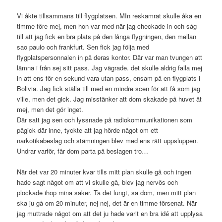
Vi åkte tillsammans till flygplatsen. MIn reskamrat skulle åka en
timme före mej, men hon var med när jag checkade in och såg
till att jag fick en bra plats på den långa flygningen, den mellan
sao paulo och frankfurt. Sen fick jag följa med
flygplatspersonnalen in på deras kontor. Där var man tvungen att
lämna i från sej sitt pass. Jag vägrade. det skulle aldrig falla mej
in att ens för en sekund vara utan pass, ensam på en flygplats i
Bolivia. Jag fick ställa till med en mindre scen för att få som jag
ville, men det gick. Jag misstänker att dom skakade på huvet åt
mej, men det gör inget.
Där satt jag sen och lyssnade på radiokommunikationen som
pågick där inne, tyckte att jag hörde något om ett
narkotikabeslag och stämningen blev med ens rätt uppsluppen.
Undrar varför, får dom parta på beslagen tro…
När det var 20 minuter kvar tills mitt plan skulle gå och ingen
hade sagt något om att vi skulle gå, blev jag nervös och
plockade ihop mina saker. Ta det lungt, sa dom, men mitt plan
ska ju gå om 20 minuter, nej nej, det är en timme försenat. När
jag muttrade något om att det ju hade varit en bra idé att upplysa