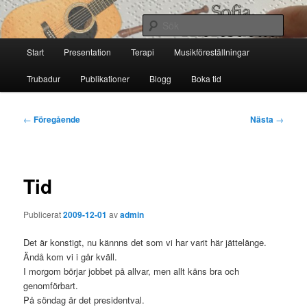
Hoppa
till
Sök
primärt
Huvudmeny
innehåll
Start
Presentation
Terapi
Musikföreställningar
Sofia Thoresdotter
Trubadur
Publikationer
Blogg
Boka tid
Inläggsnavigering
←
Föregående
Nästa
→
Tid
Publicerat
2009-12-01
av
admin
Det är konstigt, nu kännns det som vi har varit här jättelänge.
Ändå kom vi i går kväll.
I morgom börjar jobbet på allvar, men allt käns bra och
genomförbart.
På söndag är det presidentval.