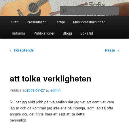
Hoppa
till
Sök
primärt
Huvudmeny
innehåll
Start
Presentation
Terapi
Musikföreställningar
Sofia Thoresdotter
Trubadur
Publikationer
Blogg
Boka tid
Inläggsnavigering
←
Föregående
Nästa
→
att tolka verkligheten
Publicerat
2009-07-27
av
admin
Nu har jag sökt jobb på två ställen där jag vet att dom vet vem
jag är och då kommer jag inte ens på intervju, som jag så ofta
annars gör. det finns bara ett sätt att ta detta:
personligt