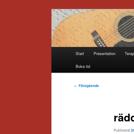
Hoppa
till
primärt
Sofia Thoresd
innehåll
Huvudmeny
Start
Presentation
Terap
Boka tid
Inläggsnavigering
←
Föregående
räd
Publicerat
2