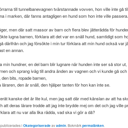
örrarna till tunnelbanevagnen tvärstannade vovven, hon ville inte gå til
rna i marken, där fanns antagligen en hund som hon inte ville passera
l höger, men där satt massor av barn och flera blev jätterädda för hunde
sökte lugna barnen, förklara att det var en snäll hund, samtidigt som h
gå därifrån och jag försökte i min tur förklara att min hund också var j
ast en annan.
 la min hundner, en del barn blir lugnare när hunden inte ser så stor ut,
arnen och sprang iväg till andra änden av vagnen och vi kunde gå och 
, den bits, ropade barnen,
a läraren, den är snäll, den hjälper tanten för hon kan inte se.
eråt kanske det är lite kul, men jag satt där med känslan av att ha s
h att deras lärare trodde att jag inte brydde mej om det och jag ville 
klara att nu var alla lika rädda, vad ska vi gör a då?
 publicerades i
Okategoriserade
av
admin
. Bokmärk
permalänken
.