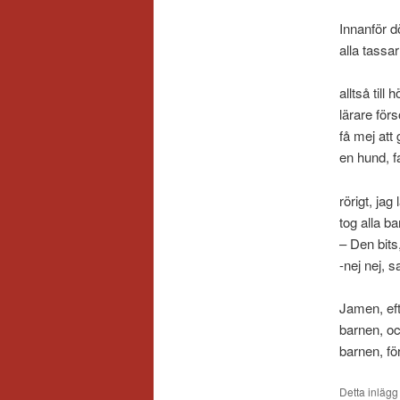
Innanför d
alla tassa
alltså til
lärare för
få mej att 
en hund, f
rörigt, jag
tog alla b
– Den bits
-nej nej, s
Jamen, eft
barnen, oc
barnen, för
Detta inlägg