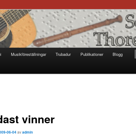
otter
i
Musikföreställningar
Trubadur
Publikationer
Blogg
dast vinner
009-06-04
av
admin