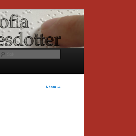
Sök
Nästa
→