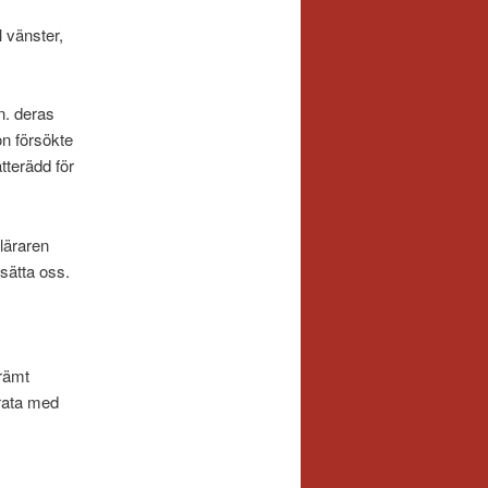
l vänster,
.
n. deras
on försökte
ätterädd för
 läraren
sätta oss.
krämt
prata med