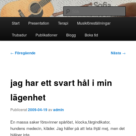
Hoppa
till
Sök
primärt
Huvudmeny
innehåll
Start
Presentation
Terapi
Musikföreställningar
Sofia Thoresdotter
Trubadur
Publikationer
Blogg
Boka tid
Inläggsnavigering
←
Föregående
Nästa
→
jag har ett svart hål i min
lägenhet
Publicerat
2009-04-19
av
admin
En massa saker försvinner spårlöst, klocka,färgindikator,
hundens medecin, kläder. Jag håller på att leta ihjäl mej, men det
hjälper inte.