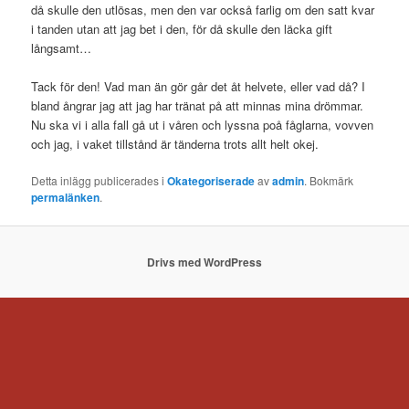
då skulle den utlösas, men den var också farlig om den satt kvar
i tanden utan att jag bet i den, för då skulle den läcka gift
långsamt…
Tack för den! Vad man än gör går det åt helvete, eller vad då? I
bland ångrar jag att jag har tränat på att minnas mina drömmar.
Nu ska vi i alla fall gå ut i våren och lyssna poå fåglarna, vovven
och jag, i vaket tillstånd är tänderna trots allt helt okej.
Detta inlägg publicerades i
Okategoriserade
av
admin
. Bokmärk
permalänken
.
Drivs med WordPress