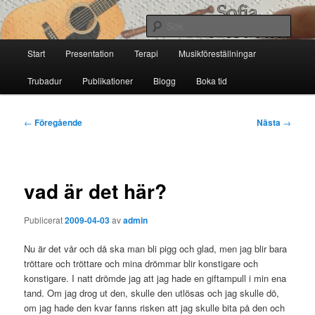
Hoppa
till
Sök
primärt
Huvudmeny
innehåll
Start
Presentation
Terapi
Musikföreställningar
Sofia Thoresdotter
Trubadur
Publikationer
Blogg
Boka tid
Inläggsnavigering
←
Föregående
Nästa
→
vad är det här?
Publicerat
2009-04-03
av
admin
Nu är det vår och då ska man bli pigg och glad, men jag blir bara
tröttare och tröttare och mina drömmar blir konstigare och
konstigare. I natt drömde jag att jag hade en giftampull i min ena
tand. Om jag drog ut den, skulle den utlösas och jag skulle dö,
om jag hade den kvar fanns risken att jag skulle bita på den och