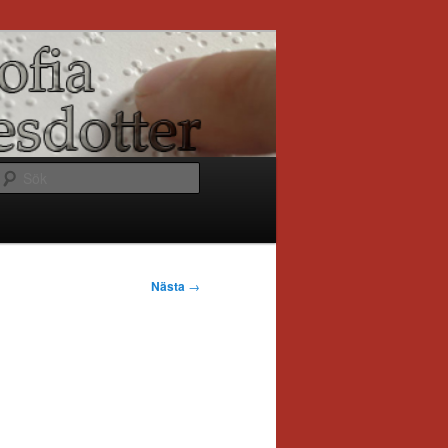
Sök
Nästa
→