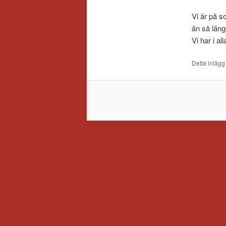
Vi är på s
än så läng
Vi har i al
Detta inlägg