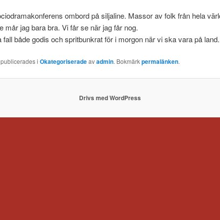
ociodramakonferens ombord på siljaline. Massor av folk från hela vär
e mår jag bara bra. Vi får se när jag får nog.
la fall både godis och spritbunkrat för i morgon när vi ska vara på land.
 publicerades i
Okategoriserade
av
admin
. Bokmärk
permalänken
.
Drivs med WordPress