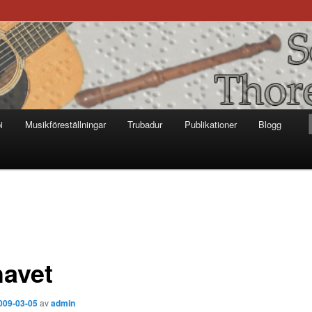
otter
i
Musikföreställningar
Trubadur
Publikationer
Blogg
havet
009-03-05
av
admin