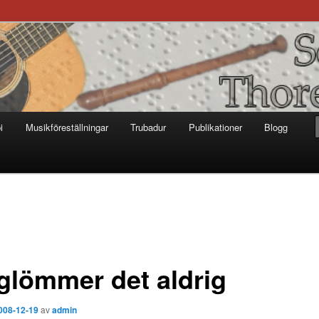
otter
i
Musikföreställningar
Trubadur
Publikationer
Blogg
 glömmer det aldrig
008-12-19
av
admin