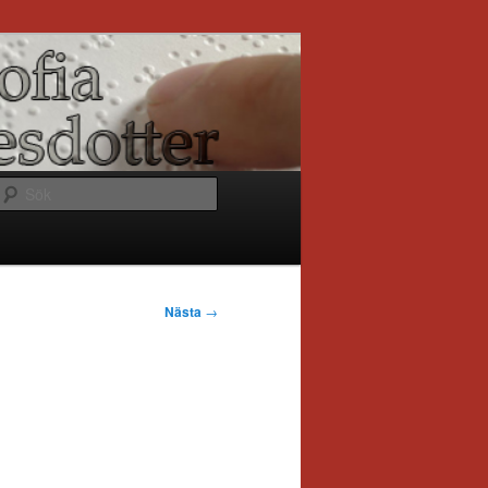
Sök
Nästa
→