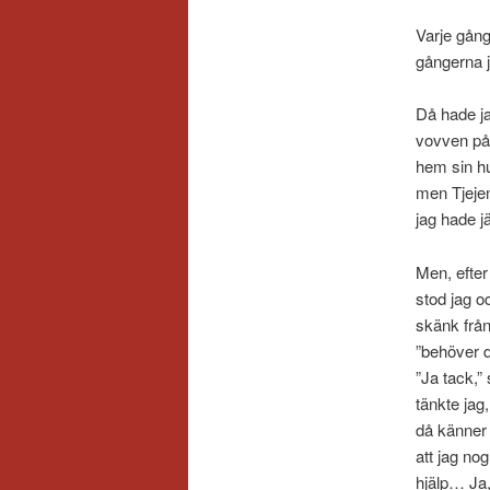
Varje gång
gångerna j
Då hade ja
vovven på 
hem sin hu
men Tjejen
jag hade j
Men, efter
stod jag o
skänk från
”behöver d
”Ja tack,” 
tänkte jag
då känner
att jag nog
hjälp… Ja,