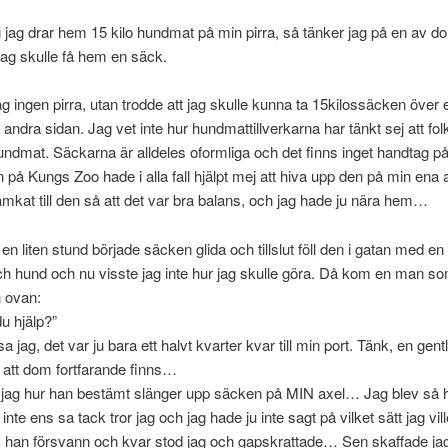
 jag drar hem 15 kilo hundmat på min pirra, så tänker jag på en av d
ag skulle få hem en säck.
g ingen pirra, utan trodde att jag skulle kunna ta 15kilossäcken över 
andra sidan. Jag vet inte hur hundmattillverkarna har tänkt sej att fol
ndmat. Säckarna är alldeles oformliga och det finns inget handtag p
 på Kungs Zoo hade i alla fall hjälpt mej att hiva upp den på min ena 
ämkat till den så att det var bra balans, och jag hade ju nära hem…
 en liten stund började säcken glida och tillslut föll den i gatan med e
ch hund och nu visste jag inte hur jag skulle göra. Då kom en man s
 ovan:
u hjälp?”
sa jag, det var ju bara ett halvt kvarter kvar till min port. Tänk, en ge
, att dom fortfarande finns…
 jag hur han bestämt slänger upp säcken på MIN axel… Jag blev så h
 inte ens sa tack tror jag och jag hade ju inte sagt på vilket sätt jag vill
 han försvann och kvar stod jag och gapskrattade… Sen skaffade jag