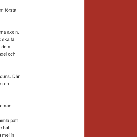
om första
ena axeln,
k ska få
å dom,
axel och
n duns. Där
om en
ntleman
imla paff
e hal
 mej in