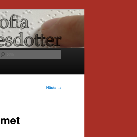
Sök
Nästa
→
emet