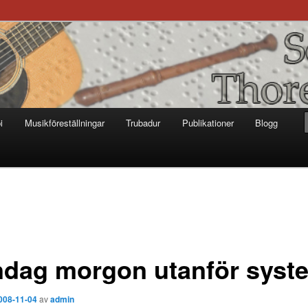
otter
i
Musikföreställningar
Trubadur
Publikationer
Blogg
dag morgon utanför syst
008-11-04
av
admin