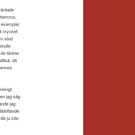
 väntade
st hemma,
å exemplar.
 så mycket
om stod
skulle
ite tänkte
lltså, då
hennes
elvigt
en jag såg
kände jag
äldoftande
le ju inte