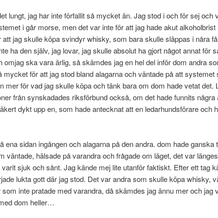
et lungt, jag har inte förfallit så mycket än. Jag stod i och för sej och
stemet i går morse, men det var inte för att jag hade akut alkoholbri
r att jag skulle köpa svindyr whisky, som bara skulle släppas i nåra f
nte ha den själv, jag lovar, jag skulle absolut ha gjort något annat för
 omjag ska vara ärlig, så skämdes jag en hel del inför dom andra s
så mycket för att jag stod bland alagarna och väntade på att systemet 
n mer för vad jag skulle köpa och tänk bara om dom hade vetat det. L
oner från synskadades riksförbund också, om det hade funnits några a
äkert dykt upp en, som hade antecknat att en ledarhundsförare och 
å ena sidan ingången och alagarna på den andra. dom hade ganska tr
 väntade, hälsade på varandra och frågade om läget, det var länges
 varit sjuk och sånt. Jag kände mej lite utanför faktiskt. Efter ett tag 
rjade lukta gott där jag stod. Det var andra som skulle köpa whisky, v
som inte pratade med varandra, då skämdes jag ännu mer och jag vil
 med dom heller…