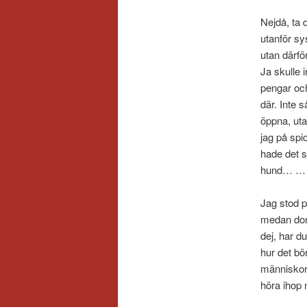
Nejdå, ta d
utanför sy
utan därfö
Ja skulle i
pengar och
där. Inte 
öppna, uta
jag på spi
hade det s
hund… …
Jag stod p
medan dom
dej, har du
hur det bö
människor 
höra ihop