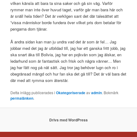
vilken känsla att bara ta sina saker och gå sin väg. Varför
rymmer man inte över huvud taget, varför går man bara här och
är snäll hela tiden? Det är verkligen sant det där talesättet att
”vissa människor borde fundera över vilket pris dom betalar för
pengarna dom tjänar.
Å andra sidan kan man ju undra vad det är som är fel… Jag
jobbar med det jag är utbildad till, jag har ett ganska fritt jobb, jag
ska snart åka till Bolivia, jag har en pojkvän som jag älskar, en
ledarhund som är fantastisk och frisk och några vänner… Men
jag har fått nog på nåt sätt. Jag tror jag behöver lugn och ro i
obegränsad mängd och hur fan ska det gå till? Det är väl bara det
där med att rymma som återstår.
Detta inlägg publicerades i
Okategoriserade
av
admin
. Bokmärk
permalänken
.
Drivs med WordPress