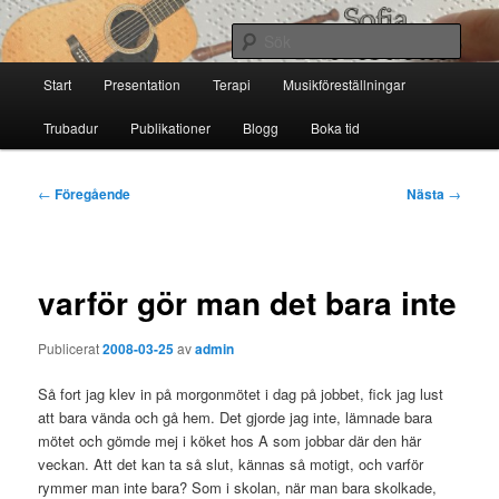
Hoppa
till
Sök
primärt
Huvudmeny
innehåll
Start
Presentation
Terapi
Musikföreställningar
Sofia Thoresdotter
Trubadur
Publikationer
Blogg
Boka tid
Inläggsnavigering
←
Föregående
Nästa
→
varför gör man det bara inte
Publicerat
2008-03-25
av
admin
Så fort jag klev in på morgonmötet i dag på jobbet, fick jag lust
att bara vända och gå hem. Det gjorde jag inte, lämnade bara
mötet och gömde mej i köket hos A som jobbar där den här
veckan. Att det kan ta så slut, kännas så motigt, och varför
rymmer man inte bara? Som i skolan, när man bara skolkade,