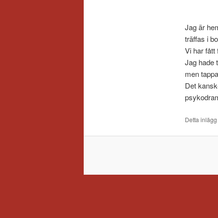
Jag är hem
träffas i b
Vi har fått 
Jag hade t
men tappa
Det kanske
psykodra
Detta inlägg