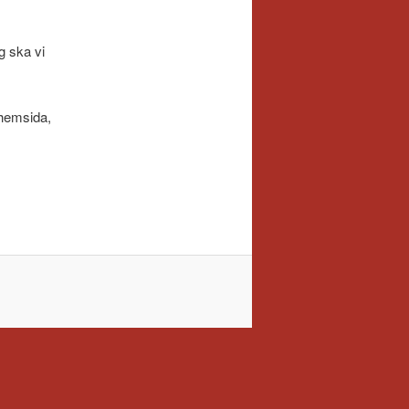
g ska vi
 hemsida,