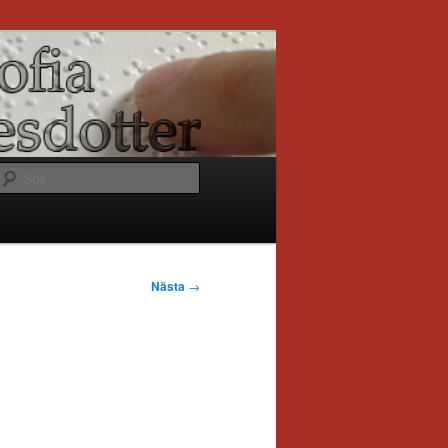
Sök
Nästa
→