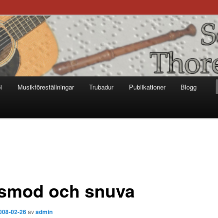
otter
i
Musikföreställningar
Trubadur
Publikationer
Blogg
smod och snuva
008-02-26
av
admin