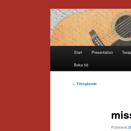
Hoppa
till
primärt
Sofia Thoresd
innehåll
Huvudmeny
Start
Presentation
Terap
Boka tid
Inläggsnavigering
←
Föregående
mis
Publicerat
2