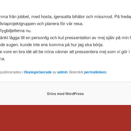
ma från jobbet, med hosta, igensatta bihålor och missmod. På freda
oliviaprojektgruppen och planera för vår resa.
flygbiljetterna nu.
änkt lägga till en personlig och kul pressentation av mej själv på min
de sugen. kunde inte ens komma på hur jag ska börja.
 vore en bra idé att be mina vänner att pressentera mej som vi gör i
ma.
 publicerades i
Okategoriserade
av
admin
. Bokmärk
permalänken
.
Drivs med WordPress