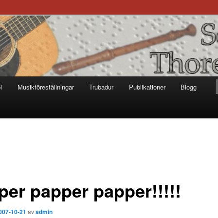
otter
i
Musikföreställningar
Trubadur
Publikationer
Blogg
per papper papper!!!!!
007-10-21
av
admin