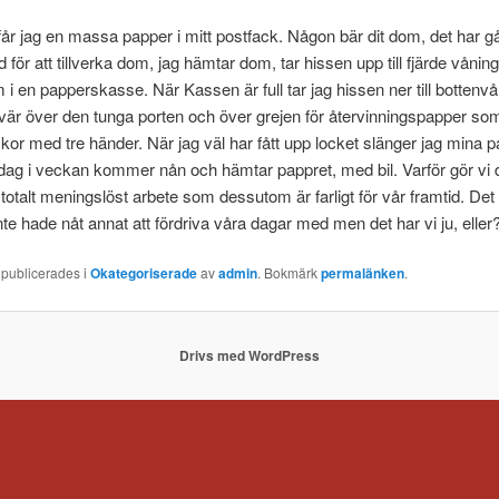
får jag en massa papper i mitt postfack. Någon bär dit dom, det har gå
 för att tillverka dom, jag hämtar dom, tar hissen upp till fjärde vånin
 i en papperskasse. När Kassen är full tar jag hissen ner till bottenv
svär över den tunga porten och över grejen för återvinningspapper som
kor med tre händer. När jag väl har fått upp locket slänger jag mina p
dag i veckan kommer nån och hämtar pappret, med bil. Varför gör vi 
t totalt meningslöst arbete som dessutom är farligt för vår framtid. Det
nte hade nåt annat att fördriva våra dagar med men det har vi ju, eller
 publicerades i
Okategoriserade
av
admin
. Bokmärk
permalänken
.
Drivs med WordPress