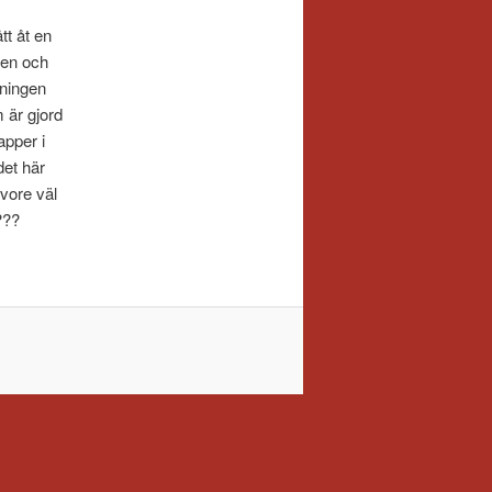
tt åt en
gen och
åningen
 är gjord
apper i
det här
 vore väl
???