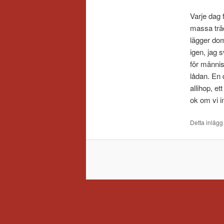
Varje dag 
massa träd
lägger dom
igen, jag 
för männis
lådan. En 
allihop, et
ok om vi i
Detta inlägg