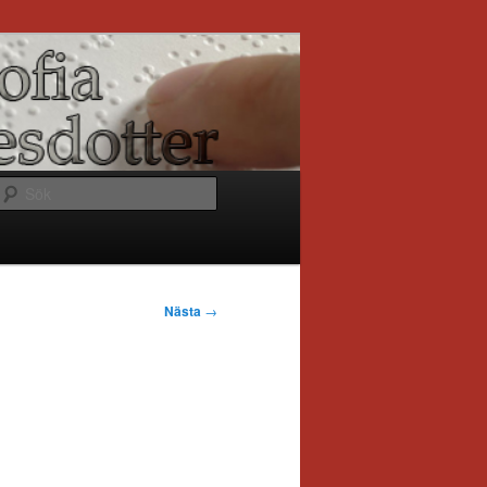
Sök
Nästa
→